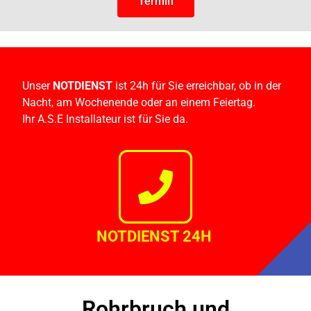
Termin
Unser
NOTDIENST
ist 24h für Sie erreichbar, ob in der
Nacht, am Wochenende oder an einem Feiertag.
Ihr A.S.E Installateur ist für Sie da.
NOTDIENST 24H
Rohrbruch und